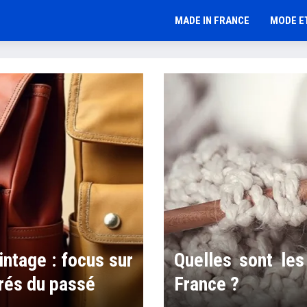
MADE IN FRANCE
MODE E
intage : focus sur
Quelles sont le
irés du passé
France ?